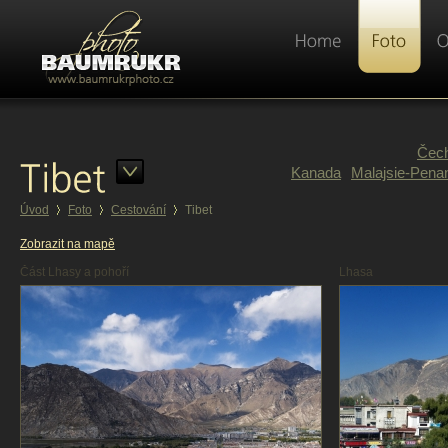
Čec
Kanada
Malajsie-Pena
Úvod
Foto
Cestování
Tibet
Zobrazit na mapě
Část Lhasy a pohoří
Lhasa