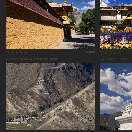
detail
Pohled z paláce Potala do údolí
Relikviář v Lhase