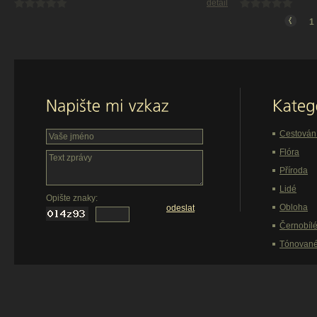
detail
1
Cestován
Flóra
Příroda
Lidé
Opište znaky:
Obloha
odeslat
Černobíl
Tónovan