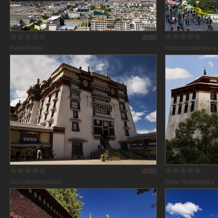
detail
Palác Potala
Horní prostranství 
výžšce přez 3.700
detail
Zeď Letního paláce
Palác Norbulingka