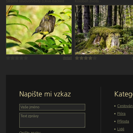
Strdimil olivovohřbetý (Olive-backed
Koloběh života -
Sunbird) -
detail
Cestován
Flóra
Příroda
Lidé
Opište znaky: